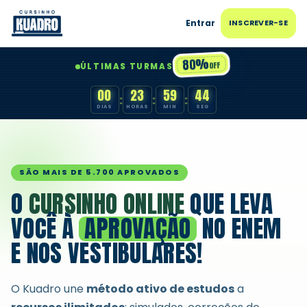
Entrar
INSCREVER-SE
80%
OFF
ÚLTIMAS TURMAS
00
23
59
43
:
:
:
DIAS
HORAS
MIN
SEG
SÃO MAIS DE 5.700 APROVADOS
O
CURSINHO ONLINE
QUE LEVA
VOCÊ À
APROVAÇÃO
NO ENEM
E NOS VESTIBULARES!
O Kuadro une
método ativo de estudos
a