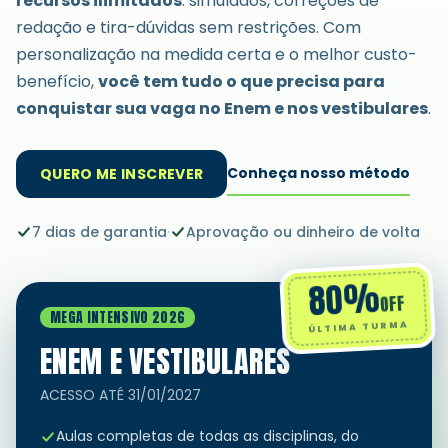
recursos ilimitados
: simulados, correções de
redação e tira-dúvidas sem restrições. Com
personalização na medida certa e o melhor custo-
benefício,
você tem tudo o que precisa para
conquistar sua vaga no Enem e nos vestibulares
.
Conheça nosso método
QUERO ME INSCREVER
7 dias de garantia
·
Aprovação ou dinheiro de volta
80%
OFF
MEGA INTENSIVO 2026
ÚLTIMA TURMA
ENEM E VESTIBULARES
ACESSO ATÉ
31/01/2027
Aulas completas de todas as disciplinas, do