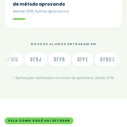
de método aprovando
desde 2015, turma após turma
NOSSOS ALUNOS ENTRARAM EM
FMG
UFRJ
UFPR
UFPE
UFRGS
UFS
* Aprovações verificadas no mural de aprovados, desde 2015.
VEJA COMO VOCÊ VAI ESTUDAR