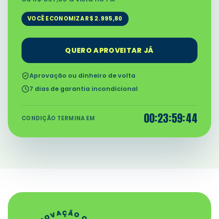
Tira-dúvidas ilimitado
com professores,
VOCÊ ECONOMIZA R$
2.995,80
todos os dias da semana
Método de estudo ativo
baseado em
resolução de questões
QUERO APROVEITAR JÁ
Aprovação ou dinheiro de volta
7 dias de garantia incondicional
00
:
23
:
59
:
43
CONDIÇÃO TERMINA EM