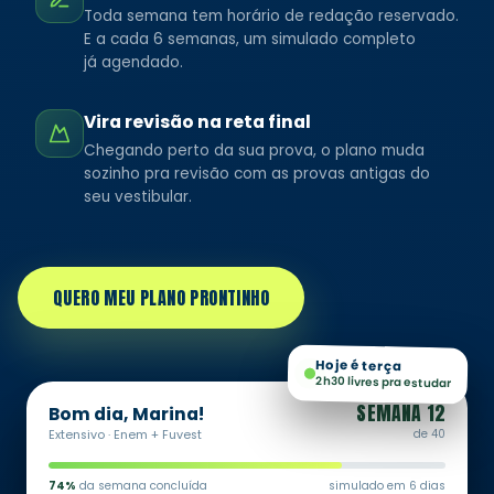
Toda semana tem horário de redação reservado.
E a cada 6 semanas, um simulado completo
já agendado.
Vira revisão na reta final
Chegando perto da sua prova, o plano muda
sozinho pra revisão com as provas antigas do
seu vestibular.
QUERO MEU PLANO PRONTINHO
Hoje é terça
2h30 livres pra estudar
SEMANA 12
Bom dia, Marina!
Extensivo · Enem + Fuvest
de 40
74%
da semana concluída
simulado em 6 dias