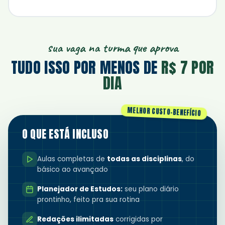
sua vaga na turma que aprova
TUDO ISSO POR MENOS DE
R$ 7 POR
DIA
MELHOR CUSTO-BENEFÍCIO
O QUE ESTÁ INCLUSO
Aulas completas de
todas as disciplinas
, do
básico ao avançado
Planejador de Estudos:
seu plano diário
prontinho, feito pra sua rotina
Redações ilimitadas
corrigidas por