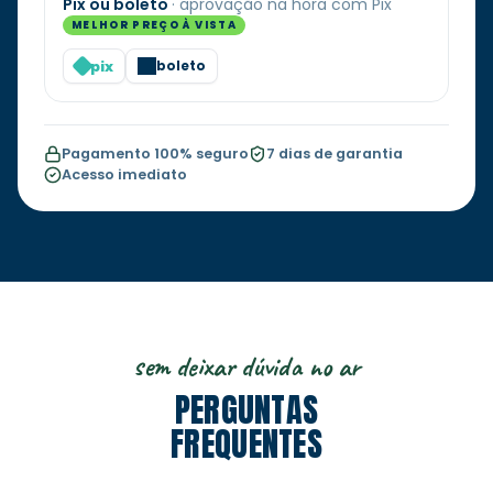
Pix ou boleto
· aprovação na hora com Pix
MELHOR PREÇO À VISTA
pix
boleto
Pagamento 100% seguro
7 dias de garantia
Acesso imediato
sem deixar dúvida no ar
PERGUNTAS
FREQUENTES