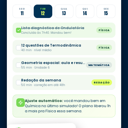
SEG
TER
QUA
QUI
SEX
11
12
13
14
15
Lista diagnóstica de Ondulatória
FÍSICA
Concluída às 7h40. Mandou bem!
12 questões de Termodinâmica
FÍSICA
40 min · nível médio
Geometria espacial: aula e resumo
MATEMÁTICA
55 min · Unidade 6
Redação da semana
REDAÇÃO
50 min · correção em até 48h
Ajuste automático:
você mandou bem em
Química no último simulado! O plano liberou 1h
a mais pra Física essa semana.