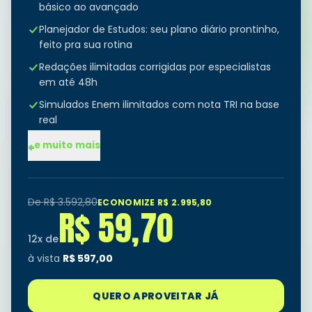
básico ao avançado
Planejador de Estudos: seu plano diário prontinho,
feito pra sua rotina
Redações ilimitadas corrigidas por especialistas
em até 48h
Simulados Enem ilimitados com nota TRI na base
real
+
Simulados dos principais vestibulares (Fuvest,
e muito mais
Unicamp e mais)
Listas de exercícios inéditas no formato do Enem
e dos vestibulares
De R$
3.592,80
ECONOMIZE R$
2.995,80
R$
59,70
Todas as provas anteriores do Enem e da Fuvest,
online e em PDF
12
x de
Lista diagnóstica personalizada de todos os
à vista
R$
597,00
conteúdos
Tira-dúvidas ilimitado com professores, todos os
QUERO APROVEITAR JÁ
dias da semana