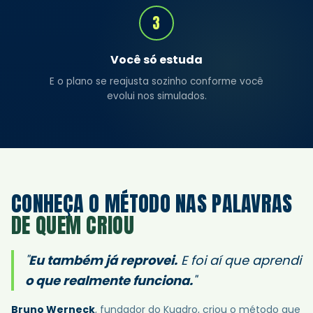
3
Você só estuda
E o plano se reajusta sozinho conforme você
evolui nos simulados.
CONHEÇA O MÉTODO NAS PALAVRAS
DE QUEM CRIOU
"
Eu também já reprovei.
E foi aí que aprendi
o que realmente funciona.
"
Bruno Werneck
, fundador do Kuadro, criou o método que