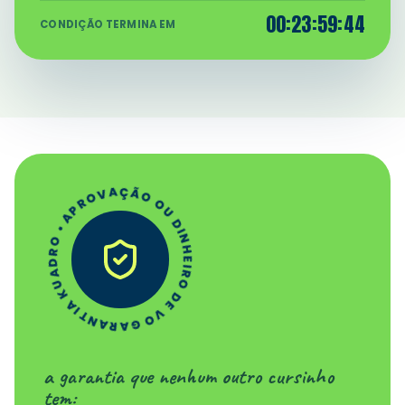
00
:
23
:
59
:
43
CONDIÇÃO TERMINA EM
GARANTIA KUADRO • APROVAÇÃO OU DINHEIRO DE VOLTA •
a garantia que nenhum outro cursinho
tem: