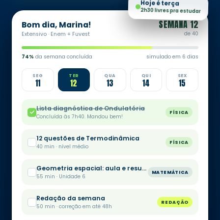
Hoje é terça
2h30 livres pra estudar
SEMANA 12
Bom dia, Marina!
Extensivo · Enem + Fuvest
de 40
74%
da semana concluída
simulado em 6 dias
SEG
TER
QUA
QUI
SEX
11
12
13
14
15
Lista diagnóstica de Ondulatória
FÍSICA
Concluída às 7h40. Mandou bem!
12 questões de Termodinâmica
FÍSICA
40 min · nível médio
Geometria espacial: aula e resumo
MATEMÁTICA
55 min · Unidade 6
Redação da semana
REDAÇÃO
50 min · correção em até 48h