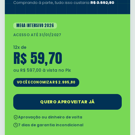
Comprando à parte, tudo isso custaria
R$
3.592,80
MEGA INTENSIVO 2026
ACESSO ATÉ
31/01/2027
12
x de
R$
59,70
ou R$
597,00
à vista no Pix
VOCÊ ECONOMIZA R$
2.995,80
QUERO APROVEITAR JÁ
Aprovação ou dinheiro de volta
7 dias de garantia incondicional