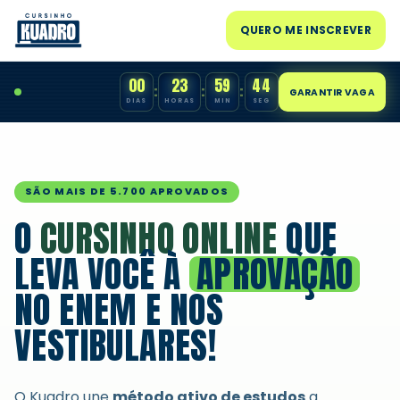
QUERO ME INSCREVER
00
23
59
43
:
:
:
GARANTIR VAGA
DIAS
HORAS
MIN
SEG
SÃO MAIS DE 5.700 APROVADOS
O
CURSINHO ONLINE
QUE
LEVA VOCÊ À
APROVAÇÃO
NO ENEM E NOS
VESTIBULARES!
O Kuadro une
método ativo de estudos
a