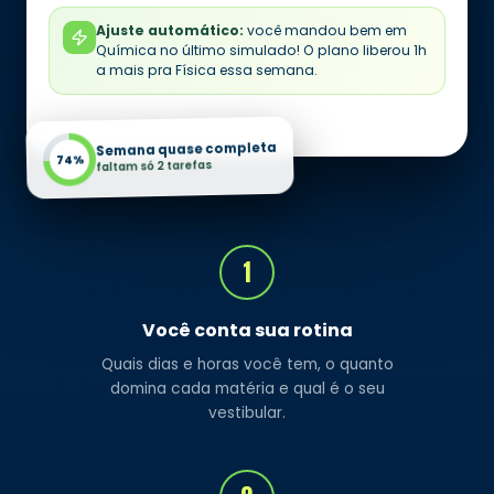
Ajuste automático:
você mandou bem em
Química no último simulado! O plano liberou 1h
a mais pra Física essa semana.
Semana quase completa
74%
faltam só 2 tarefas
1
Você conta sua rotina
Quais dias e horas você tem, o quanto
domina cada matéria e qual é o seu
vestibular.